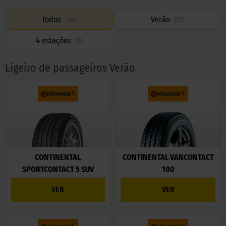
Todos
Verão
(
34
)
(
31
)
4 estações
(
3
)
Ligeiro de passageiros Verão
CONTINENTAL
CONTINENTAL VANCONTACT
SPORTCONTACT 5 SUV
100
VER
VER