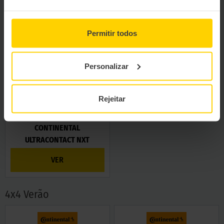
7
CROSSCONTACT H/T
VER
VER
Permitir todos
Personalizar
Rejeitar
CONTINENTAL
ULTRACONTACT NXT
VER
4x4 Verão