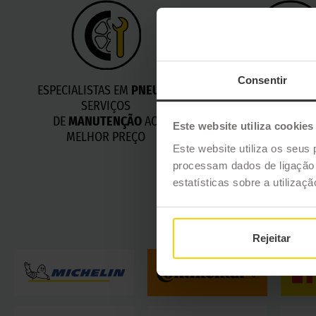
Consentir
ESPECIALISTAS EM
PNEUS
E
MARCAÇÃO PR
SERVIÇOS
DE
MANUTENÇÃO
AO
Este website utiliza cookies
MELHOR PREÇO
Este website utiliza os seus 
processam dados de ligação e
estatísticas sobre a utilizaç
Rejeitar