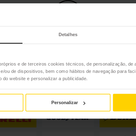
Detalhes
ÉVIA
GRANDES OFICINAS
MANU
MECÂNICAS
VEÍCU
PE
próprios e de terceiros cookies técnicos, de personalização, de 
/ou de dispositivos, bem como hábitos de navegação para facil
REGISTAR-ME
ão do website e personalizar a publicidade.
Trabalhamos com os melhores pneus
Personalizar