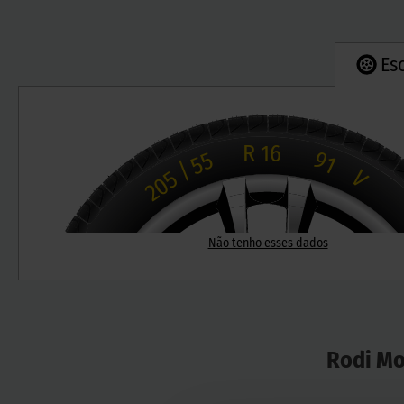
Es
R
16
91
55
/
V
205
Não tenho esses dados
Rodi Mo