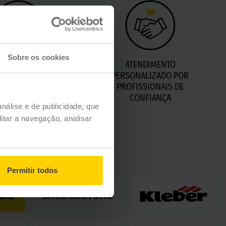
Sobre os cookies
TENÇÃO DO SEU
ATENDIMENTO
LO COM ALERTAS
PERSONALIZADO POR
RSONALIZADOS
PROFISSIONAIS DE
CONFIANÇA
análise e de publicidade, que
itar a navegação, analisar
Permitir todos