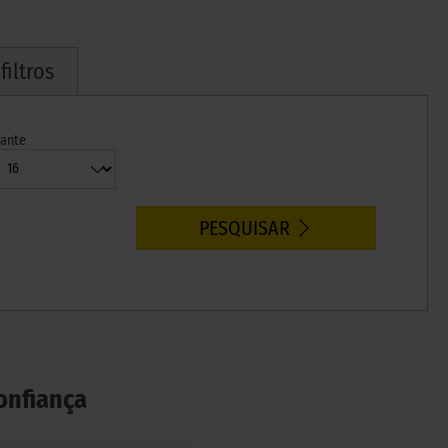
iltros
Jante
PESQUISAR
onfiança