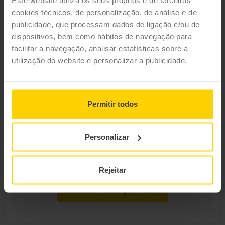
a sempre que possível, especialmente em dias chuvosos e
cookies técnicos, de personalização, de análise e de
húmidos. Especialmente em dias chuvosos e húmidos - você
publicidade, que processam dados de ligação e/ou de
sabe porquê? Porque com uma corrente quente, a gordura
dispositivos, bem como hábitos de navegação para
embebe melhor!
"
facilitar a navegação, analisar estatísticas sobre a
utilização do website e personalizar a publicidade.
Permitir todos
Você repara em problemas quando
muda de marcha na sua bicicleta? O kit
Personalizar
de transmissão está a fazer barulho?
Talvez seja altura de o mudar.
Rejeitar
SOLICITAR MARCAÇÃO PRÉVIA