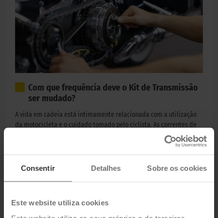
Com que frequência deve o Kit de Transmissão
ser mudado?
A vida em cadeia está intimamente relacionada com a utilização
da motocicleta e o cuidado tomado pelo ciclista. As correntes de
motos precisam de ser mantidas
limpo, untado
e
tensionado
regularmente a cada 1000 km.
Consentir
Detalhes
Sobre os cookies
Nós recomendamos-lhe
Este website utiliza cookies
"
Para manter a sua correia em condições superiores, lubrifique-
Este website utiliza os seus próprios e de terceiros