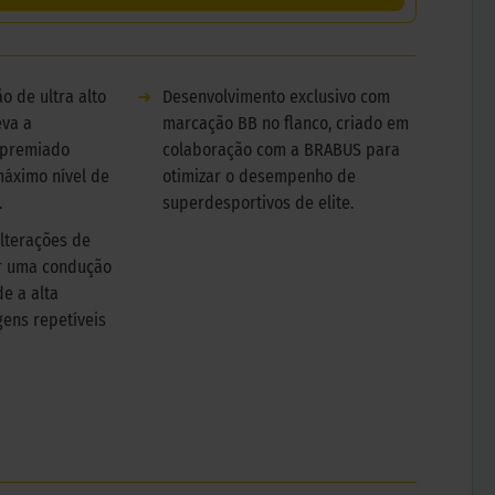
o de ultra alto
➜
Desenvolvimento exclusivo com
eva a
marcação BB no flanco, criado em
 premiado
colaboração com a BRABUS para
máximo nível de
otimizar o desempenho de
.
superdesportivos de elite.
lterações de
ir uma condução
de a alta
gens repetíveis