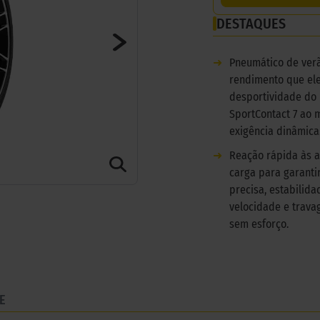
DESTAQUES
➜
Pneumático de verã
rendimento que el
desportividade do
SportContact 7 ao 
exigência dinâmica
➜
Reação rápida às a
carga para garant
precisa, estabilida
velocidade e trava
sem esforço.
E