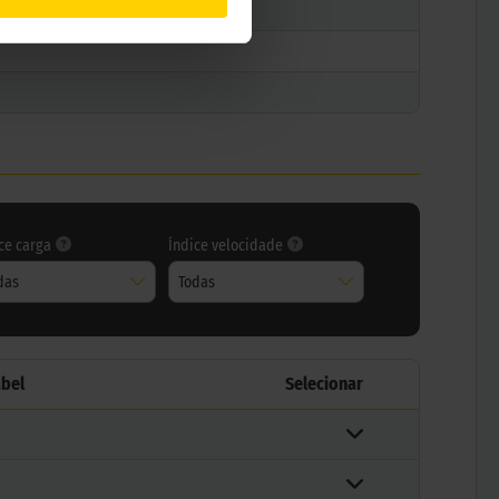
ce carga
Índice velocidade
das
Todas
abel
Selecionar