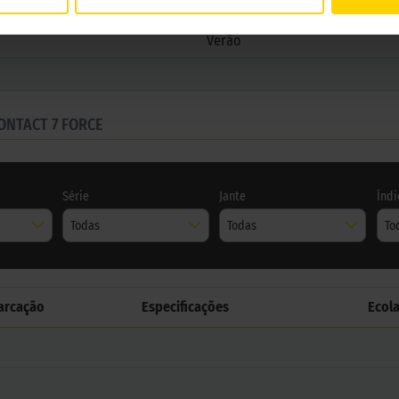
SPORTCONTACT 7 FORCE
Verão
ONTACT 7 FORCE
Série
Jante
Índi
Todas
Todas
To
arcação
Especificações
Ecol