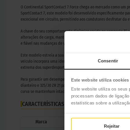
O Continental SportContact 7 Force chega ao mercado como um pn
SportContact 7, este modelo foi desenvolvido especificamente par
excecional em circuito, permitindo aos condutores desfrutar da
A chave do seu comportamento dinâmico reside no composto Blac
alterações de carga, mantendo uma resposta precisa e previsíve
e fiável nas mudanças de via, o que se traduz numa transmissão d
Este modelo estreia a sua tecnologia no exclusivo superdesporti
Consentir
veículo incorpora uma identificação específica com as letras BB no
extrema dos superdesportivos, garantindo que cada componente d
Para garantir um desempenho ótimo nos eixos dianteiro e traseiro
Este website utiliza cookies
dianteiro e 325/30 ZR 21 para o traseiro, ambas com reforço XL e
Este website utiliza os seus 
curva se mantenham intactas, consolidando este pneumático como
processam dados de ligação e
CARACTERÍSTICAS TÉCNICAS
estatísticas sobre a utilizaç
Marca
Rejeitar