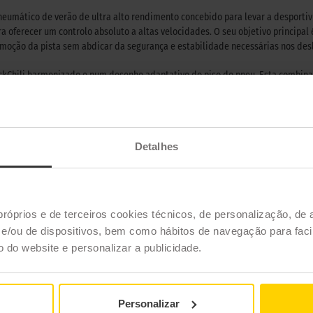
eumático de verão de ultra alto rendimento concebido para levar a desport
a oferecer um controlo absoluto a altas velocidades. O seu objetivo principa
 emoção da pista sem abdicar da segurança e estabilidade necessárias nos d
kChili harmonizado e num desenho adaptativo do piso do pneu. Esta combina
l. Graças a esta engenharia, obtém-se uma aderência repetível durante acele
a potência para o asfalto muito mais eficiente e segura.
vo Brabus BODO, fruto de uma colaboração técnica de mais de vinte e cinco an
Detalhes
 flanco, o que certifica o seu fabrico à medida. Esta configuração especial foi
o veículo funcione em perfeita harmonia para oferecer um carácter único.
, o SportContact 7 Force é oferecido em configurações específicas de grande 
 marcação FR para proteger a jante. Esta arquitetura assimétrica e de altas pr
próprios e de terceiros cookies técnicos, de personalização, de 
 a escolha definitiva para os amantes de uma condução mais radical.
/ou de dispositivos, bem como hábitos de navegação para facil
ão do website e personalizar a publicidade.
CONTINENTAL
Personalizar