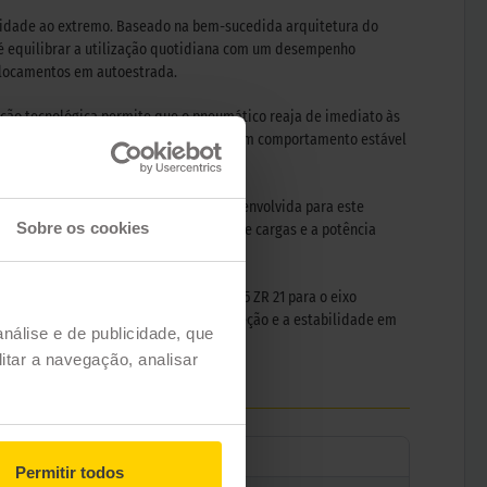
ividade ao extremo. Baseado na bem-sucedida arquitetura do
l é equilibrar a utilização quotidiana com um desempenho
eslocamentos em autoestrada.
ção tecnológica permite que o pneumático reaja de imediato às
rações e travagens sucessivas, além de um comportamento estável
os entre ambas as marcas. A versão desenvolvida para este
Sobre os cookies
 calibrada para suportar a distribuição de cargas e a potência
formato. Destacam-se as medidas 275/35 ZR 21 para o eixo
estações assegura que a precisão da direção e a estabilidade em
análise e de publicidade, que
itar a navegação, analisar
Permitir todos