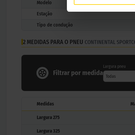
Modelo
Estação
Tipo de condução
2 MEDIDAS PARA O PNEU
CONTINENTAL SPORTC
Largura pneu
Filtrar por medida
Todas
Medidas
M
Largura
275
Largura
325