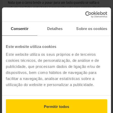
Nota que o carro tende a puxar para um lado quando se solta o
volante em linha recta? Isto é provavelmente uma consequência
do desalinhamento das suas rodas.
Ao alinhar os seus pneus, obterá vários benefícios. Não só
prolongará a vida útil dos seus pneus, como também melhorará a
Consentir
Detalhes
Sobre os cookies
sua aderência.
Ao alinhar os seus pneus, obterá vários benefícios. Não só
prolongará a vida útil dos seus pneus, mas também melhorará a
Este website utiliza cookies
sua aderência.
Este website utiliza os seus próprios e de terceiros
cookies técnicos, de personalização, de análise e de
publicidade, que processam dados de ligação e/ou de
MOTOR DE PESQUISA DE PNEUS
dispositivos, bem como hábitos de navegação para
facilitar a navegação, analisar estatísticas sobre a
utilização do website e personalizar a publicidade.
Nós recomendamos-lhe
Permitir todos