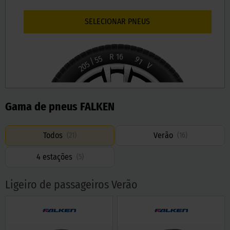
SELECIONAR PNEUS
R
16
55
91
/
205
V
Gama de pneus FALKEN
Todos
Verão
(
21
)
(
16
)
4 estações
(
5
)
Ligeiro de passageiros Verão