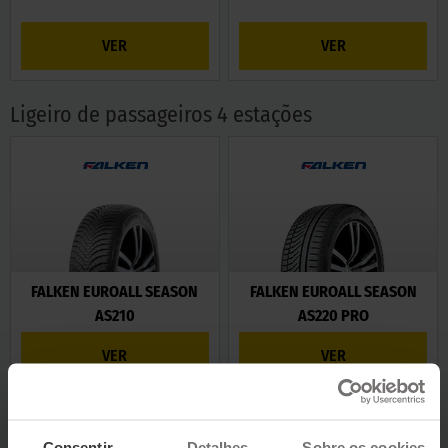
VER
VER
Ligeiro de passageiros 4 estações
FALKEN EUROALL SEASON
FALKEN EUROALL SEASON
AS210
AS220 PRO
VER
VER
4x4 Verão
Consentir
Detalhes
Sobre os cookies