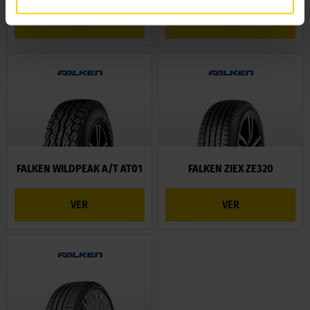
VER
VER
FALKEN WILDPEAK A/T AT01
FALKEN ZIEX ZE320
VER
VER