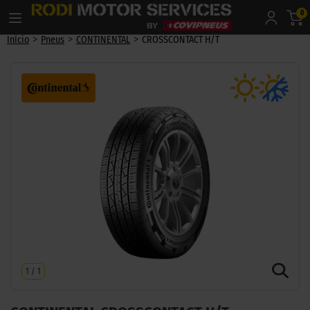
0
>
>
>
Início
Pneus
CONTINENTAL
CROSSCONTACT H/T
1
/
1