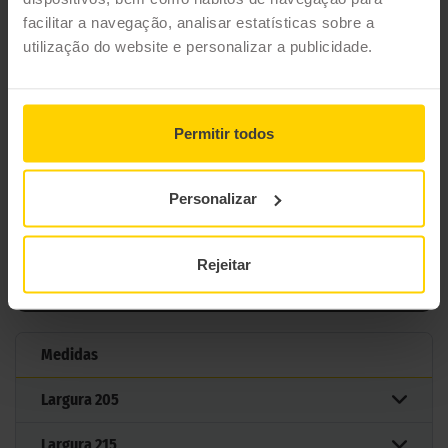
facilitar a navegação, analisar estatísticas sobre a
Modelo
CROSSCONTACT H/T
utilização do website e personalizar a publicidade.
Estação
Verão, 4 estações
Tipo de condução
Permitir todos
62 MEDIDAS PARA O PNEU
CONTINENTAL CROSSCONTACT H/T
Personalizar
Filtrar por medida
Rejeitar
Medidas
Largura
205
Largura
215