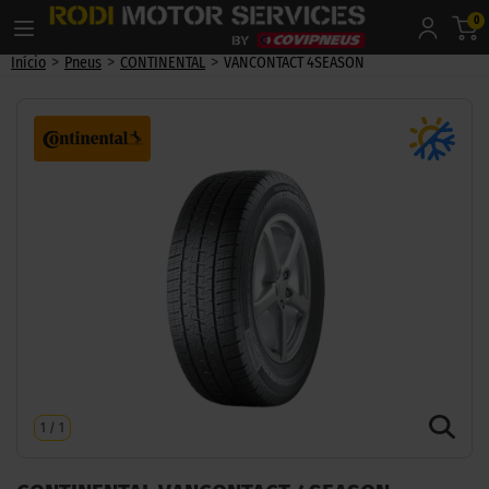
0
>
>
>
Início
Pneus
CONTINENTAL
VANCONTACT 4SEASON
1
/
1