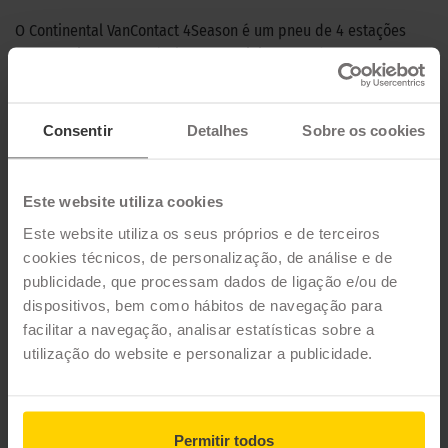
O Continental VanContact 4Season é um pneu de 4 estações
para camionetas e veículos comerciais capaz de suportar
cargas elevadas em todas as estações e condições das
estradas. É excelente para os trabalhadores independentes
que não querem preocupar-se com a mudança de pneus ao
Consentir
Detalhes
Sobre os cookies
longo do ano ou com as condições meteorológicas.
CARACTERÍSTICAS TÉCNICAS
Este website utiliza cookies
Este website utiliza os seus próprios e de terceiros
Marca
CONTINENTAL
cookies técnicos, de personalização, de análise e de
publicidade, que processam dados de ligação e/ou de
Modelo
VANCONTACT 4SEASON
dispositivos, bem como hábitos de navegação para
Estação
4 estações
facilitar a navegação, analisar estatísticas sobre a
utilização do website e personalizar a publicidade.
Tipo de condução
35 MEDIDAS PARA O PNEU
CONTINENTAL VANCONTACT 4SEASON
Permitir todos