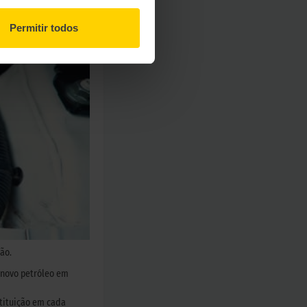
Permitir todos
ão.
o novo petróleo em
stituição em cada