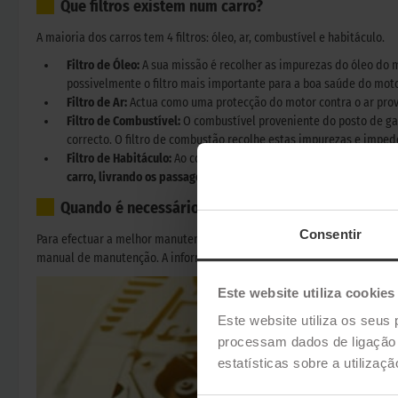
Que filtros existem num carro?
A maioria dos carros tem 4 filtros: óleo, ar, combustível e habitáculo.
Filtro de Óleo:
A sua missão é recolher as impurezas do óleo do 
possivelmente o filtro mais importante para a boa saúde do moto
Filtro de Ar:
Actua como uma protecção do motor contra o ar prove
Filtro de Combustível:
O combustível proveniente do posto de g
correcto. O filtro de combustão recolhe estas impurezas e imped
Filtro de Habitáculo:
Ao contrário dos filtros anteriores, é respo
carro, livrando os passageiros de maus cheiros, fumos, poluição,
Quando é necessário mudar os filtros do carro?
Consentir
Para efectuar a melhor manutenção possível de um veículo
recomenda-s
manual de manutenção. A informação mais fiável é sempre fornecida pe
Este website utiliza cookies
Este website utiliza os seus 
processam dados de ligação e
estatísticas sobre a utilizaç