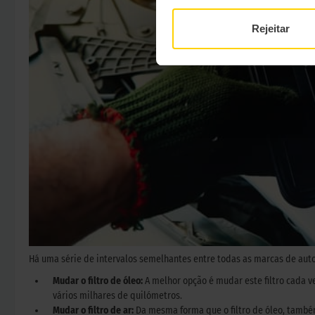
Rejeitar
Há uma série de intervalos semelhantes entre todas as marcas de auto
Mudar o filtro de óleo:
A melhor opção é mudar este filtro cada v
vários milhares de quilómetros.
Mudar o filtro de ar:
Da mesma forma que o filtro de óleo, també