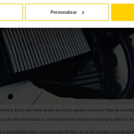
Personalizar
móveis. Estes intervalos devem ser vistos apenas como uma linha de orientaç
ez que o óleo é mudado. O custo não é muito elevado e prolonga a vida útil d
m é aconselhável fazer a manutenção do filtro de ar. Recomenda-se a sua sub