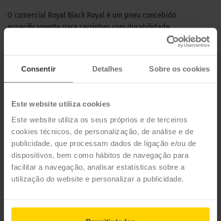
O comercial Royal Black Royal é um pneu concebido
especificamente para carrinhas com durabilidade,
manuseamento e potência de travagem em mente.
CARACTERÍSTICAS TÉCNICAS
Consentir
Detalhes
Sobre os cookies
Marca
ROYALBLACK
Este website utiliza cookies
Modelo
ROYAL COMMERCIAL
Este website utiliza os seus próprios e de terceiros
Estação
Verão
cookies técnicos, de personalização, de análise e de
publicidade, que processam dados de ligação e/ou de
Tipo de condução
dispositivos, bem como hábitos de navegação para
facilitar a navegação, analisar estatísticas sobre a
21 MEDIDAS PARA O PNEU
utilização do website e personalizar a publicidade.
ROYALBLACK ROYAL COMMERCIAL