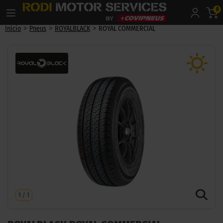
0
>
>
>
Início
Pneus
ROYALBLACK
ROYAL COMMERCIAL
1
/
1