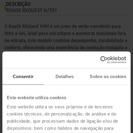
DESCRIÇÃO
ROADX RXQUEST H/T01
O RoadX RXQuest HT01 é um pneu de verão concebido para
SUVs e 4x4, ideal para uso urbano e aventuras ocasionais fora
de estrada. Este modelo combina desempenho, durabilidade e
conforto, oferecendo uma experiência de condução tranquila e
fiável, tanto em estrada como fora dela.
CARACTERÍSTICAS TÉCNICAS
Consentir
Detalhes
Sobre os cookies
Marca
ROADX
Modelo
RXQUEST H/T01
Este website utiliza cookies
Este website utiliza os seus próprios e de terceiros
Estação
Verão
cookies técnicos, de personalização, de análise e de
Tipo de condução
publicidade, que processam dados de ligação e/ou de
dispositivos, bem como hábitos de navegação para