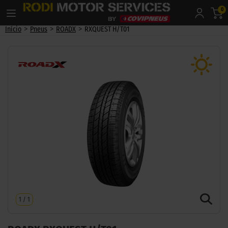
0
>
>
>
Início
Pneus
ROADX
RXQUEST H/T01
1
/
1