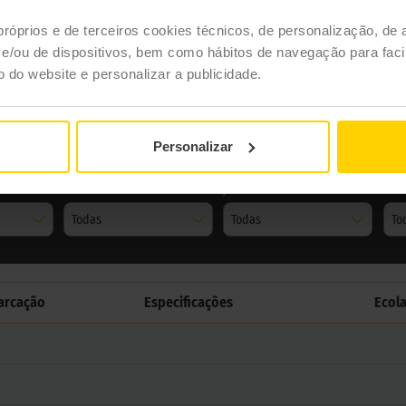
próprios e de terceiros cookies técnicos, de personalização, de 
/ou de dispositivos, bem como hábitos de navegação para facil
ão do website e personalizar a publicidade.
Personalizar
Série
Jante
Índi
Todas
Todas
To
arcação
Especificações
Ecol