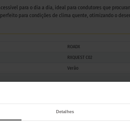
cessível para o dia a dia, ideal para condutores que procu
 perfeito para condições de clima quente, otimizando o de
ROADX
RXQUEST C02
Verão
Detalhes