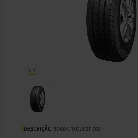
1
/
1
DESCRIÇÃO
ROADX RXQUEST C02