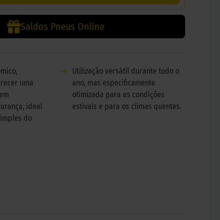
Saldos Pneus Online
mico,
➜
Utilização versátil durante todo o
erecer uma
ano, mas especificamente
sem
otimizada para as condições
urança, ideal
estivais e para os climas quentes.
simples do
.