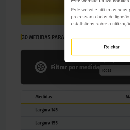
Este website utiliza cookies
Este website utiliza os seus 
processam dados de ligação e
estatísticas sobre a utilizaç
30 MEDIDAS PARA O PNEU
ROADX RXQUEST C02
Rejeitar
Largura pneu
Filtrar por medida
Todas
Medidas
M
Largura
145
Largura
155