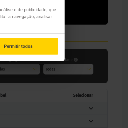
análise e de publicidade, que
itar a navegação, analisar
Permitir todos
ce carga
Índice velocidade
das
Todas
abel
Selecionar