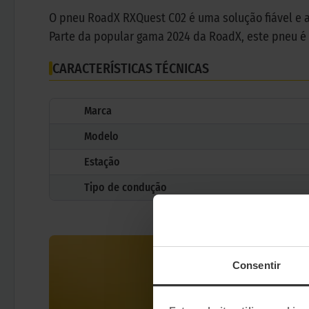
O pneu RoadX RXQuest C02 é uma solução fiável e a
Parte da popular gama 2024 da RoadX, este pneu é
CARACTERÍSTICAS TÉCNICAS
Marca
Modelo
Estação
Tipo de condução
Consentir