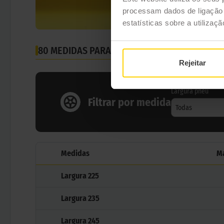
processam dados de ligação e
estatísticas sobre a utilizaç
80 MEDIDAS PARA O PNEU
MICHELIN LATITUDE 
Rejeitar
Largura pneu
Filtrar por medida
Todas
Medidas
M
Largura
225
Largura
235
Largura
245