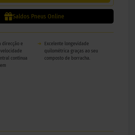
Saldos Pneus Online
 direcção e
➜
Excelente longevidade
 velocidade
quilométrica graças ao seu
ntral contínua
composto de borracha.
gem