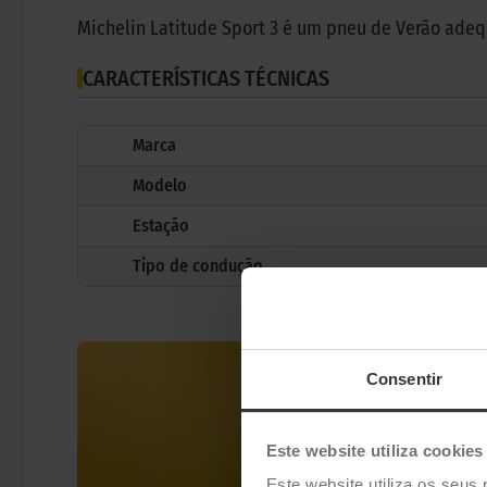
Michelin Latitude Sport 3 é um pneu de Verão ade
CARACTERÍSTICAS TÉCNICAS
Marca
Modelo
Estação
Tipo de condução
Consentir
Este website utiliza cookies
Este website utiliza os seus 