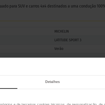
quado para SUV e carros 4x4 destinados a uma condução 100% 
MICHELIN
LATITUDE SPORT 3
Verão
Detalhes
próprios e de terceiros cookies técnicos, de personalização, de 