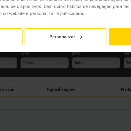
/ou de dispositivos, bem como hábitos de navegação para facil
ão do website e personalizar a publicidade.
SPORT 3
Personalizar
Série
Jante
Índi
Todas
Todas
To
arcação
Especificações
Ecol