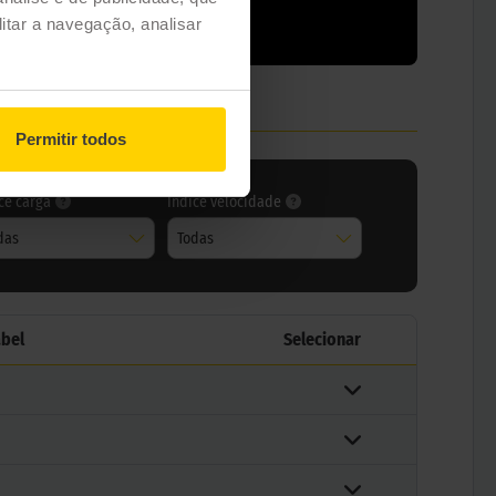
itar a navegação, analisar
Permitir todos
ce carga
Índice velocidade
das
Todas
abel
Selecionar