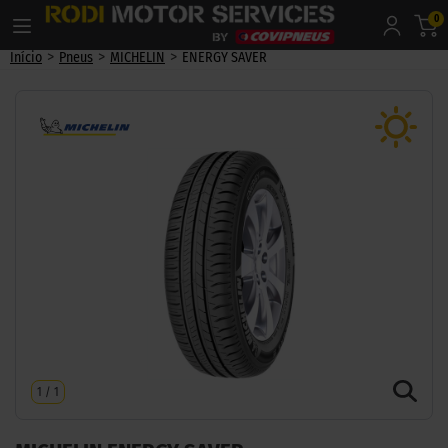
0
>
>
>
Início
Pneus
MICHELIN
ENERGY SAVER
1
/
1