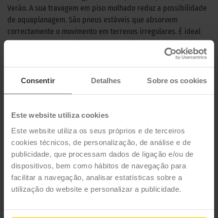
Verão. A sua travagem em piso molhado reduz a possibilidade
de aquaplanagem. São pneus estáveis que absorvem
correctamente o movimento em terrenos irregulares. É ideal
para uso em carros urbanos, MPVs e saloons que requerem um
pneu que ofereça a máxima durabilidade e a melhor economia
de combustível.
Consentir
Detalhes
Sobre os cookies
CARACTERÍSTICAS TÉCNICAS
Este website utiliza cookies
Marca
MICHELIN
Este website utiliza os seus próprios e de terceiros
Modelo
ENERGY SAVER
cookies técnicos, de personalização, de análise e de
Estação
Verão
publicidade, que processam dados de ligação e/ou de
dispositivos, bem como hábitos de navegação para
Tipo de condução
facilitar a navegação, analisar estatísticas sobre a
utilização do website e personalizar a publicidade.