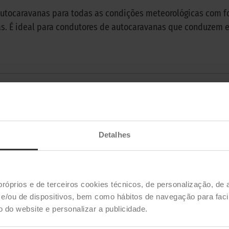
autocaravanas para todas as condições meteorológicas com 
as. É ideal para condutores de autocaravanas que conduzem 
MICHELIN
CROSSCLIMATE CAMPING
4 estações
Detalhes
próprios e de terceiros cookies técnicos, de personalização, de 
/ou de dispositivos, bem como hábitos de navegação para facil
ão do website e personalizar a publicidade.