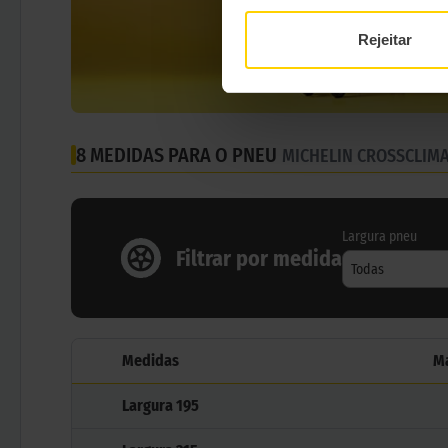
Rejeitar
8 MEDIDAS PARA O PNEU
MICHELIN CROSSCLIM
Largura pneu
Filtrar por medida
Todas
Medidas
M
Largura
195