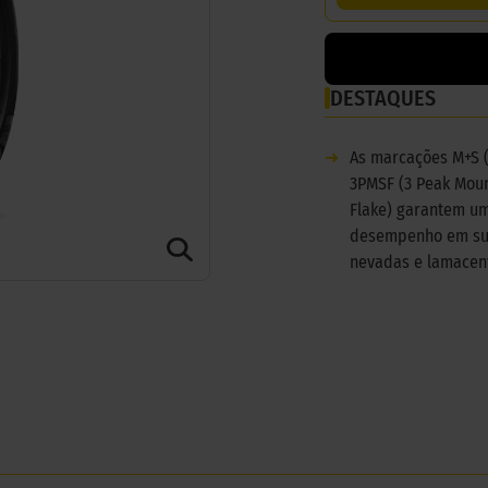
DESTAQUES
➜
As marcações M+S 
3PMSF (3 Peak Mou
Flake) garantem u
desempenho em su
nevadas e lamacen