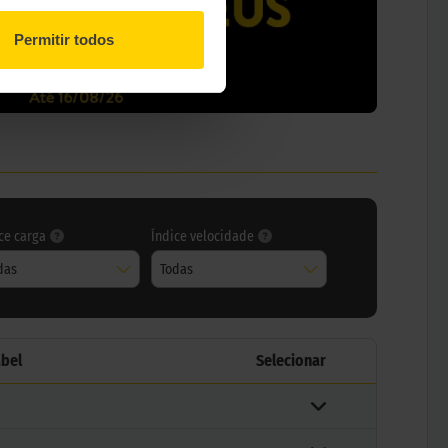
Permitir todos
ce carga
Índice velocidade
das
Todas
abel
Selecionar