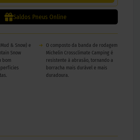
Saldos Pneus Online
(Mud & Snow) e
➜
O composto da banda de rodagem
ntain Snow
Michelin Crossclimate Camping é
m bom
resistente à abrasão, tornando a
perfícies
borracha mais durável e mais
tas.
duradoura.