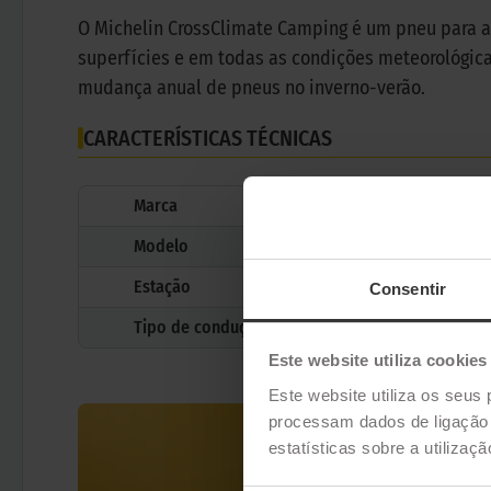
O Michelin CrossClimate Camping é um pneu para 
superfícies e em todas as condições meteorológic
mudança anual de pneus no inverno-verão.
CARACTERÍSTICAS TÉCNICAS
Marca
Modelo
Estação
Consentir
Tipo de condução
Este website utiliza cookies
Este website utiliza os seus 
processam dados de ligação e
estatísticas sobre a utilizaç