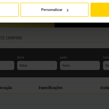
Personalizar
ATE CAMPING
Série
Jante
Índi
Todas
Todas
To
arcação
Especificações
Ecol