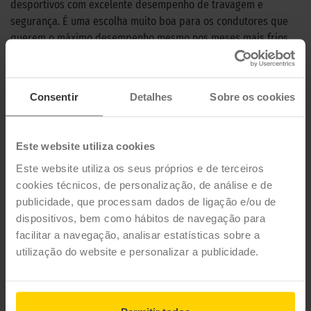
desportivos com excelente desempenho de travagem e
segurança. É uma escolha muito boa para os condutores que
querem o máximo desempenho mesmo nos meses mais frios
do ano.
CARACTERÍSTICAS TÉCNICAS
Consentir
Detalhes
Sobre os cookies
Marca
KLEBER
Este website utiliza cookies
Modelo
KRISALP HP3
Este website utiliza os seus próprios e de terceiros
Estação
Inverno
cookies técnicos, de personalização, de análise e de
publicidade, que processam dados de ligação e/ou de
Tipo de condução
dispositivos, bem como hábitos de navegação para
facilitar a navegação, analisar estatísticas sobre a
80 MEDIDAS PARA O PNEU
utilização do website e personalizar a publicidade.
KLEBER KRISALP HP3