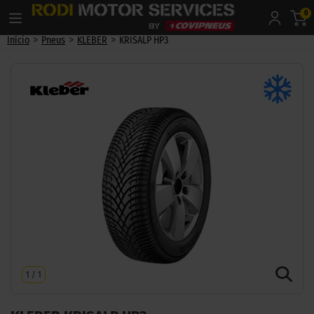
0
>
>
>
Início
Pneus
KLEBER
KRISALP HP3
1
/
1