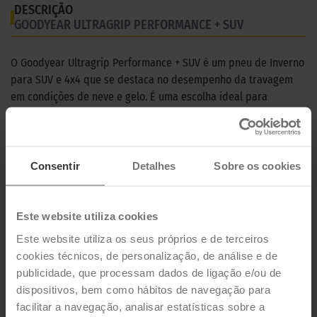
DESCRIÇÃO
GOODYEAR ULTRAGRIP PERFORMANCE + SUV
O Goodyear Ultragrip Performance + SUV é um pneu de Inverno
para SUV e 4x4 que se destaca no desempenho da travagem
em condições de neve e gelo. É uma escolha ideal para
condutores que querem conduzir tranquilamente nos meses
mais frios do ano.
CARACTERÍSTICAS TÉCNICAS
Consentir
Detalhes
Sobre os cookies
Marca
GOODYEAR
Este website utiliza cookies
Modelo
ULTRAGRIP PERFORMANCE + SUV
Este website utiliza os seus próprios e de terceiros
Estação
Inverno
cookies técnicos, de personalização, de análise e de
publicidade, que processam dados de ligação e/ou de
Tipo de condução
dispositivos, bem como hábitos de navegação para
facilitar a navegação, analisar estatísticas sobre a