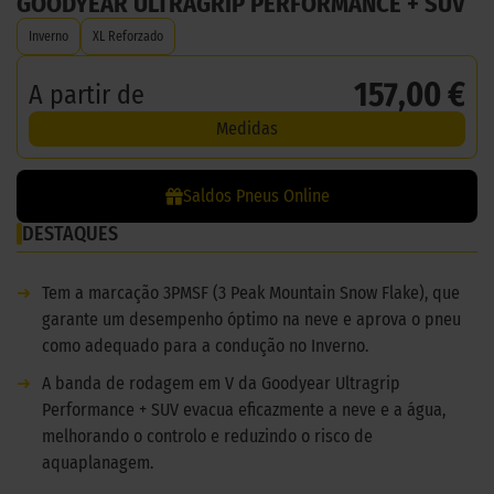
GOODYEAR ULTRAGRIP PERFORMANCE + SUV
Inverno
XL Reforzado
157,00 €
A partir de
Medidas
Saldos Pneus Online
DESTAQUES
➜
Tem a marcação 3PMSF (3 Peak Mountain Snow Flake), que
garante um desempenho óptimo na neve e aprova o pneu
como adequado para a condução no Inverno.
➜
A banda de rodagem em V da Goodyear Ultragrip
Performance + SUV evacua eficazmente a neve e a água,
melhorando o controlo e reduzindo o risco de
aquaplanagem.