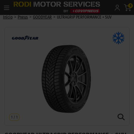
0
>
>
>
Início
Pneus
GOODYEAR
ULTRAGRIP PERFORMANCE + SUV
1
/
1