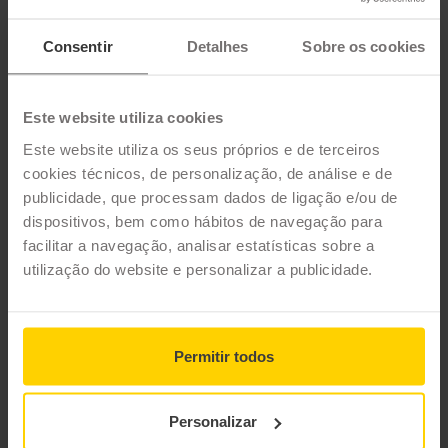
CARACTERÍSTICAS TÉCNICAS
Consentir
Detalhes
Sobre os cookies
Marca
BRIDGESTONE
Este website utiliza cookies
Modelo
TURANZA T005 DRIVEGUARD
Este website utiliza os seus próprios e de terceiros
Estação
Verão
cookies técnicos, de personalização, de análise e de
Tipo de condução
publicidade, que processam dados de ligação e/ou de
dispositivos, bem como hábitos de navegação para
facilitar a navegação, analisar estatísticas sobre a
25 MEDIDAS PARA O PNEU
utilização do website e personalizar a publicidade.
BRIDGESTONE TURANZA T005 DRIVEGUARD
Filtrar por medida
Permitir todos
Personalizar
Medidas