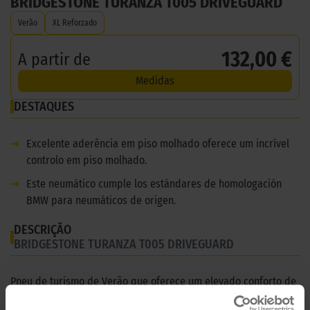
BRIDGESTONE TURANZA T005 DRIVEGUARD
Verão
XL Reforzado
132,00 €
A partir de
Medidas
DESTAQUES
➜
Excelente aderência em piso molhado oferece um incrível
controlo em piso molhado.
➜
Este neumático cumple los estándares de homologación
BMW para neumáticos de origen.
DESCRIÇÃO
BRIDGESTONE TURANZA T005 DRIVEGUARD
Pneu de turismo de Verão que oferece um elevado conforto de
condução.