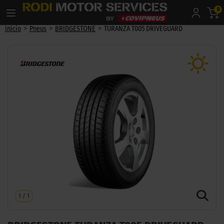
0
>
>
>
Início
Pneus
BRIDGESTONE
TURANZA T005 DRIVEGUARD
1
/
1