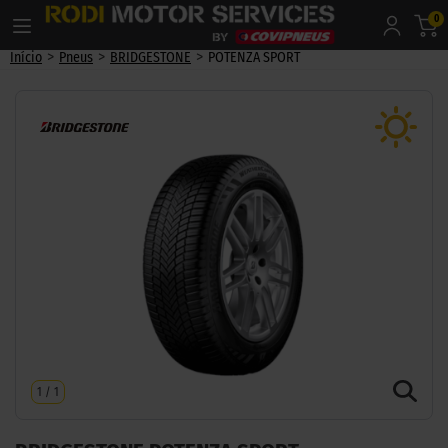
0
>
>
>
Início
Pneus
BRIDGESTONE
POTENZA SPORT
1
/
1