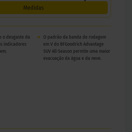
Medidas
te o desgaste da
➜
O padrão da banda de rodagem
s indicadores
em V do BFGoodrich Advantage
gem.
SUV All-Season permite uma maior
evacuação da água e da neve.