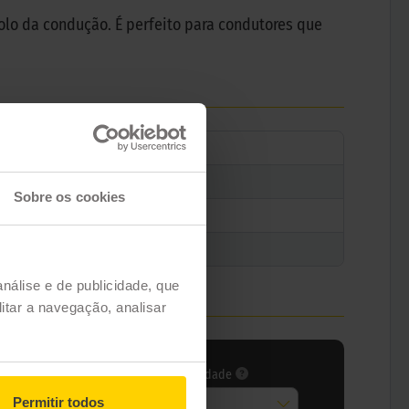
lo da condução. É perfeito para condutores que
Sobre os cookies
análise e de publicidade, que
itar a navegação, analisar
ce carga
Índice velocidade
Permitir todos
das
Todas