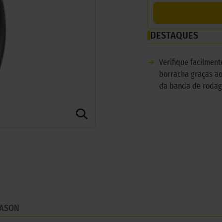
DESTAQUES
➜
Verifique facilmen
borracha graças ao
da banda de roda
EASON