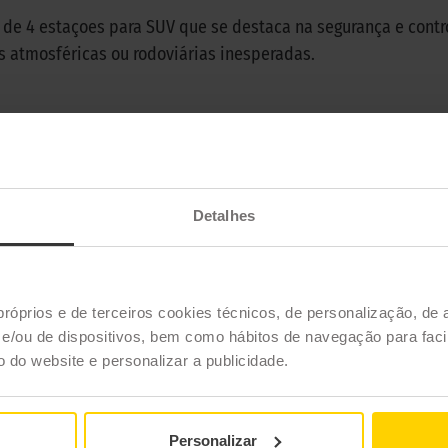
de 4 estaçoes para SUV que se destaca na segurança e contro
 atmosféricas ou rodoviárias inesperadas.
BFGOODRICH
ADVANTAGE SUV ALL-SEASON
Detalhes
4 estações
próprios e de terceiros cookies técnicos, de personalização, de 
AGE SUV ALL-SEASON
/ou de dispositivos, bem como hábitos de navegação para facil
ão do website e personalizar a publicidade.
Série
Jante
Índi
Personalizar
Todas
Todas
To